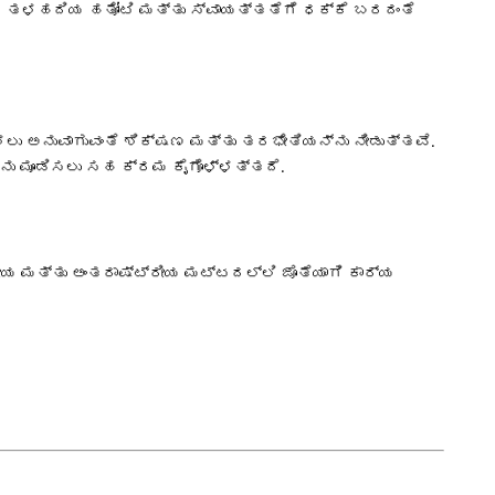
ವದ ತಳಹದಿಯ ಹತೋಟಿ ಮತ್ತು ಸ್ವಾಯತ್ತತೆಗೆ ಧಕ್ಕೆ ಬರದಂತೆ
ಳಲು ಅನುವಾಗುವಂತೆ ಶಿಕ್ಷಣ ಮತ್ತು ತರಭೇತಿಯನ್ನು ನೀಡುತ್ತವೆ.
 ಮೂಡಿಸಲು ಸಹ ಕ್ರಮ ಕೈಗೊಳ್ಳತ್ತದೆ.
ೀಯ ಮತ್ತು ಅಂತರಾಷ್ಟ್ರೀಯ ಮಟ್ಟದಲ್ಲಿ ಜೊತೆಯಾಗಿ ಕಾರ್ಯ