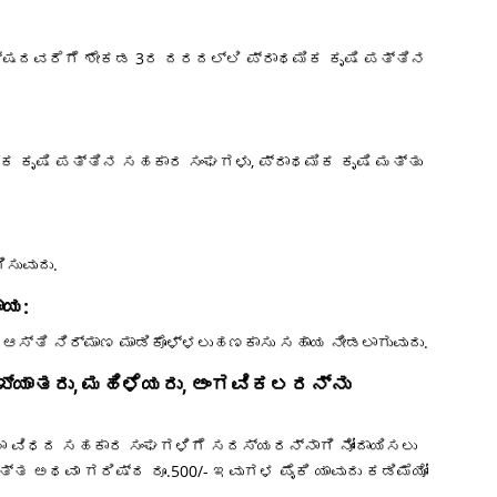
 ಲಕ್ಷದವರೆಗೆ ಶೇಕಡ 3ರ ದರದಲ್ಲಿ ಪ್ರಾಥಮಿಕ ಕೃಷಿ ಪತ್ತಿನ
ಥಮಿಕ ಕೃಷಿ ಪತ್ತಿನ ಸಹಕಾರ ಸಂಘಗಳು, ಪ್ರಾಥಮಿಕ ಕೃಷಿ ಮತ್ತು
ಸುವುದು.
ಾಯ:
ಸ್ತಿ ನಿರ್ಮಾಣ ಮಾಡಿಕೊಳ್ಳಲುಹಣಕಾಸು ಸಹಾಯ ನೀಡಲಾಗುವುದು.
ಂಖ್ಯಾತರು, ಮಹಿಳೆಯರು, ಅಂಗವಿಕಲರನ್ನು
ಲಾ ವಿಧದ ಸಹಕಾರ ಸಂಘಗಳಿಗೆ ಸದಸ್ಯರನ್ನಾಗಿ ನೋಂದಾಯಿಸಲು
ತ ಅಥವಾ ಗರಿಷ್ಠ ರೂ.500/- ಇವುಗಳ ಪೈಕಿ ಯಾವುದು ಕಡಿಮೆಯೋ