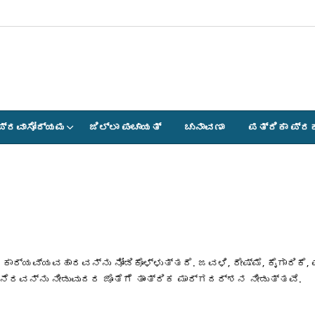
ಪ್ರವಾಸೋದ್ಯಮ
ಜಿಲ್ಲಾ ಪಂಚಾಯತ್
ಚುನಾವಣಾ
ಪತ್ರಿಕಾ ಪ್ರ
ಯವ್ಯವಹಾರವನ್ನು ನೋಡಿಕೊಳ್ಳುತ್ತದೆ. ಜವಳಿ, ರೇಷ್ಮೆ, ಕೈಗಾರಿಕೆ, ಪಶು
ೆರವನ್ನು ನೀಡುವುದರ ಜೊತೆಗೆ ತಾಂತ್ರಿಕ ಮಾರ್ಗದರ್ಶನ ನೀಡುತ್ತವೆ.