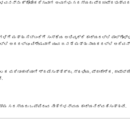
ಂಡವಾಳವನನ್ನು ಕ್ರೋಢೀಕರಿಸುವಾಗ ಅವುಗಳು ಸದಸ್ಯರು ಪ್ರಜಾಪ್ರಭುತ್
ಗೆ ಮತ್ತು ಸಿಬ್ಬಂದಿಗೆ ಸಂಸ್ಥೆಯ ಅಭಿವೃದ್ದಿ ಕಾರ್ಯದಲ್ಲಿ ಪಾಲ್ಗೊಳ್
 ಅದರಲ್ಲೂ ವಿಶೇಷವಾಗಿ ಯುವ ಜನತೆ ಮತ್ತು ನಾಯಕರಲ್ಲಿ ಅರಿವನ್ನು
 ಪರಿಣಾಕಾರಿಯಾಗಿ ಶ್ರಮಿಸುತ್ತಿದ್ದು, ಸ್ಥಳೀಯ, ಪ್ರಾದೇಶಿಕ, ರಾಷ್ಟ್ರ
ೆ.
ಮ್ಮ ಸದಸ್ಯರು ಒಪ್ಪಿರುವ ನೀತಿಗಳನ್ವಯ ಕಾರ್ಯನಿರ್ವಹಿಸುತ್ತವೆ.