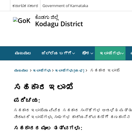
ಕರ್ನಾಟಕ ಸರ್ಕಾರ
Government of Karnataka
ಕೊಡಗು ಜಿಲ್ಲೆ
Kodagu District
ಮುಖಪುಟ
ಜಿಲ್ಲೆಯ ಬಗ್ಗೆ
ಕೋಶ
ಇಲಾಖೆಗಳು
ಸಹಕಾರ ಇಲಾಖೆ
ಮುಖಪುಟ
ಇಲಾಖೆಗಳು
ಇಲಾಖೆಗಳು [ಯ-ಳ]
ಸಹಕಾರ ಇಲಾಖೆ
ಪರಿಚಯ:
ಸಹಕಾರ ಇಲಾಖೆಯು ವಿವಿಧ ಸಹಕಾರ ಸಂಸ್ಥೆಗಳ ಆಡಳಿತ ಮತ್ತು ಕಾರ್
ನೀರಾವರಿ ಇಲಾಖೆಗಳು, ಸಂಘಗಳ ಕಾರ್ಯನಿರ್ವಹಣೆಗೆ ಹಣಕಾಸಿನ ನ
ಸಹಕಾರದ ಮೂಲ ತತ್ವಗಳು :