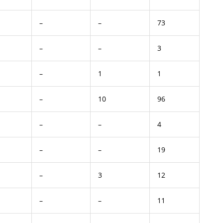
–
–
73
–
–
3
–
1
1
–
10
96
–
–
4
–
–
19
–
3
12
–
–
11