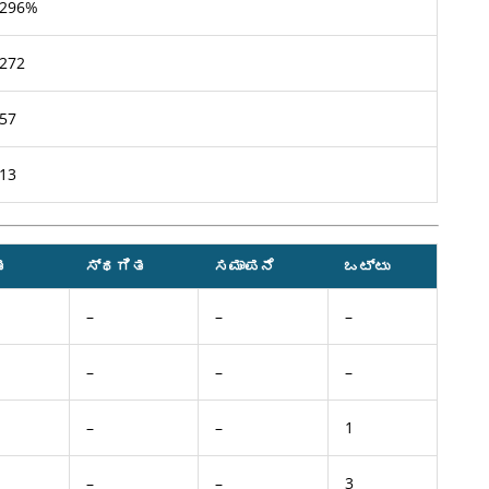
296%
272
57
13
ತ
ಸ್ಥಗಿತ
ಸಮಾಪನೆ
ಒಟ್ಟು
–
–
–
–
–
–
–
–
1
–
–
3