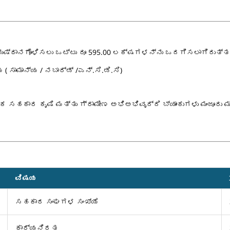
ಷ್ಠಾನಗೊಳಿಸಲು ಒಟ್ಟು ರೂ 595.00 ಲಕ್ಷಗಳನ್ನು ಒದಗಿಸಲಾಗಿರುತ್ತ
ಾಮಾನ್ಯ / ನಬಾರ್ಡ್ /ಎನ್.ಸಿ.ಡಿ.ಸಿ)
ಕ ಸಹಕಾರ ಕೃಷಿ ಮತ್ತು ಗ್ರಾಮೀಣ ಅಭಿಅಭಿವೃದ್ದಿ ಬ್ಯಾಂಕುಗಳು ಮಂಜೂರ
ವಿಷಯ
ಸಹಕಾರ ಸಂಘಗಳ ಸಂಖ್ಯೆ
ಕಾರ್ಯನಿರತ