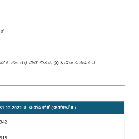
ದೆ.
ು ಮಾಡಿದ ಸಾಲಗಳ ಮೇಲೆ ಶೇಕಡ 60 ರಷ್ಟು ಸಹಾಯಧನ
31.12.2022 ರ ಅಂತ್ಯಕ್ಕೆ (ತಾತ್ಕಾಲಿಕ)
342
318