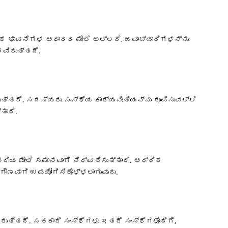
ರ್ಮಿಕ ಭಾವನೆಗಳ ಆಧಾರದ ಮೇಲೆ ಅಲ್ಲದೆ, ಜವಾಬ್ಡಾರಿಗಳನ್ನು
ವಿರುತ್ತದೆ.
್ತದೆ. ಸದಸ್ಯರು ಸಂಸ್ಥೆಯ ಕಾರ್ಯನೀತಿಯನ್ನು ರೂಪಿಸುವಲ್ಲಿ
ತಾರೆ.
ಿಯ ಮೇಲೆ ಸಮಾನವಾಗಿ ನಿರ್ವಹಿಸುತ್ತಾರೆ. ಆರ್ಥಿಕ
ೌಣವಾಗಿ ಉಪಯೋಗಿಸಿಕೊಳ್ಳಲಾಗುವುದು.
ತ್ತದೆ. ಸಹಕಾರಿ ಸಂಸ್ಥೆಗಳು ಇತರೆ ಸಂಸ್ಥೆಗಳೊಂದಿಗೆ,