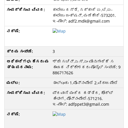
ಕಾಲೇಜು ರಸ್ತೆ, ಸರ್ಕಾರಿ ಐ.ಟಿ.ಐ-
ಕಾಲೇಜು ಜಂಕ್ಷನ್‌, ಮಡಿಕೇರಿ-573201.
ಇ-ಮೇಲ್‌: adf2.mdk@gmail.com
3
ಶ್ರೀ ಸಚಿನ್‌.ಎಸ್‌.ಎಂ ಮೀನುಗಾರಿಕೆ ಸ
ಹಾಯಕ ನಿರ್ದೇಶಕರು ಮೊಬೈಲ್‌ ಸಂಖ್ಯೆ: 9
886717626
ತಾಲ್ಲೂಕು 1.ಪೊನ್ನಂಪೇಟೆ 2.ವಿರಾಜಪೇಟೆ
ಪ್ರವಾಸಿ ಮಂದಿರ ಹತ್ತಿರ, ಕೋರ್ಟ್
ಹಿಂಭಾಗ, ಪೋನ್ನಂಪೇಟೆ-571216.
ಇ-ಮೇಲ್‌: adfppet3@gmail.com