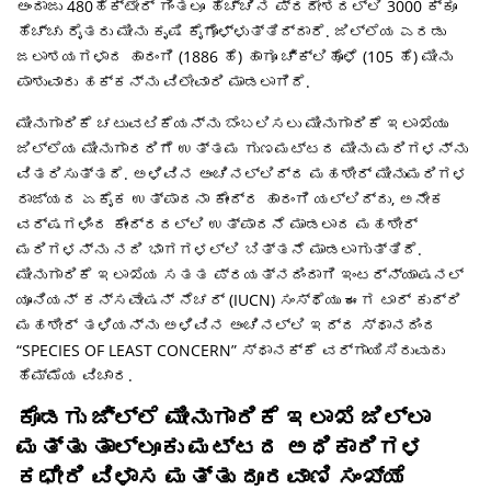
ಅಂದಾಜು 480ಹೆಕ್ಟೇರ್ ಗಿಂತಲೂ ಹೆಚ್ಚಿನ ಪ್ರದೇಶದಲ್ಲಿ 3000 ಕ್ಕೂ
ಹೆಚ್ಚು ರೈತರು ಮೀನು ಕೃಷಿ ಕೈಗೊಳ್ಳುತ್ತಿದ್ದಾರೆ. ಜಿಲ್ಲೆಯ ಎರಡು
ಜಲಾಶಯಗಳಾದ ಹಾರಂಗಿ (1886 ಹೆ) ಹಾಗೂ ಚಿ್ಕ್ಲಿಹೊಳೆ (105 ಹೆ) ಮೀನು
ಪಾಶುವಾರು ಹಕ್ಕನ್ನು ವಿಲೇವಾರಿ ಮಾಡಲಾಗಿದೆ.
ಮೀನುಗಾರಿಕೆ ಚಟುವಟಿಕೆಯನ್ನು ಬೆಂಬಲಿಸಲು ಮೀನುಗಾರಿಕೆ ಇಲಾಖೆಯು
ಜಿಲ್ಲೆಯ ಮೀನುಗಾರರಿಗೆ ಉತ್ತಮ ಗುಣಮಟ್ಟದ ಮೀನು ಮರಿಗಳನ್ನು
ವಿತರಿಸುತ್ತದೆ. ಅಳಿವಿನ ಅಂಚಿನಲ್ಲಿದ್ದ ಮಹಶೀರ್ ಮೀನುಮರಿಗಳ
ರಾಜ್ಯದ ಏಕೈಕ ಉತ್ಪಾದನಾ ಕೇಂದ್ರ ಹಾರಂಗಿ ಯಲ್ಲಿದ್ದು, ಅನೇಕ
ವರ್ಷಗಳಿಂದ ಕೇಂದ್ರದಲ್ಲಿ ಉತ್ಪಾದನೆ ಮಾಡಲಾದ ಮಹಶೀರ್
ಮರಿಗಳನ್ನು ನದಿ ಭಾಗಗಳಲ್ಲಿ ಬಿತ್ತನೆ ಮಾಡಲಾಗುತ್ತಿದೆ.
ಮೀನುಗಾರಿಕೆ ಇಲಾಖೆಯ ಸತತ ಪ್ರಯತ್ನದಿಂದಾಗಿ ಇಂಟರ್ನ್ಯಾಷನಲ್
ಯೂನಿಯನ್ ಕನ್ಸವೇಷನ್ ನೆಚರ್ (IUCN) ಸಂಸ್ಥೆಯು ಈಗ ಟಾರ್ ಕುದ್ರಿ
ಮಹಶೀರ್ ತಳಿಯನ್ನು ಅಳಿವಿನ ಅಂಚಿನಲ್ಲಿ ಇದ್ದ ಸ್ಥಾನದಿಂದ
“SPECIES OF LEAST CONCERN” ಸ್ಥಾನಕ್ಕೆ ವರ್ಗಾಯಿಸಿರುವುದು
ಹೆಮ್ಮೆಯ ವಿಚಾರ.
ಕೊಡಗು ಜಿ್ಲ್ಲೆ ಮೀನುಗಾರಿಕೆ ಇಲಾಖೆ ಜಿಲ್ಲಾ
ಮತ್ತು ತಾಲ್ಲೂಕು ಮಟ್ಟದ ಅಧಿಕಾರಿಗಳ
ಕಛೇರಿ ವಿಳಾಸ ಮತ್ತು ದೂರವಾಣಿ ಸಂಖ್ಯೆ