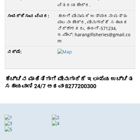
ವಿತರಣಾ ಕೇಂದ್ರ.
ಹಾರಂಗಿ ಮೀನುಮರಿ ಉತ್ಪಾದನಾ ಮತ್ತು
ಪಾಲನಾ ಕೇಂದ್ರ, ಮೀನುಗಾರಿಕೆ ಸಹಾಯಕ
ನಿರ್ದೇಶಕರು, ಹಾರಂಗಿ-571234,
ಇ-ಮೇಲ್‌: harangifisheries@gmail.co
m
ಹೆಚ್ಚಿನ ಮಾಹಿತಿಗಾಗಿ ಮೀನುಗಾರಿಕೆ ಇಲಾಖೆಯ ಉಚ್ಚಿತ
ಸಹಾಯವಾಣಿ 24/7 ಅಥವಾ 8277200300