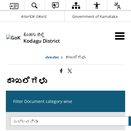
ಕರ್ನಾಟಕ ಸರ್ಕಾರ
Government of Karnataka
ಕೊಡಗು ಜಿಲ್ಲೆ
Kodagu District
ದಾಖಲೆಗಳು
ಮುಖಪುಟ
ದಾಖಲೆಗಳು
Filter Document category wise