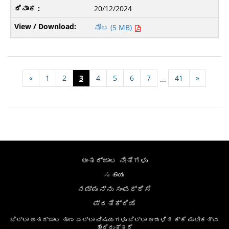
20/12/2024
ನೋಟ (5 MB)
«
1
2
3
4
5
6
7
41
»
...
ಅಂತರ್ಜಾಲ ನೀತಿಗಳು
ಸಹಾಯ
ನಮ್ಮನ್ನು ಸಂಪರ್ಕಿಸಿ
ಪ್ರತಿಕ್ರಿಯೆ
ಜಿಲ್ಲಾ ಅಂತರ್ಜಾಲ ತಾಣ ಎಲ್ಲಾ ವಿಷಯಗಳು ಜಿಲ್ಲಾ ಆಡಳಿತ ಕ್ಕೆ ಮಾಲೀಕತ್ವ
ಹೊಂದಿರುತ್ತದೆ