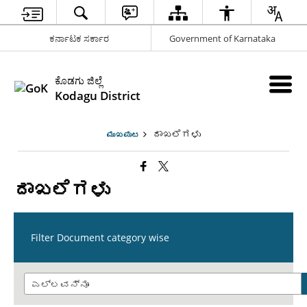
ಕರ್ನಾಟಕ ಸರ್ಕಾರ
Government of Karnataka
ಕೊಡಗು ಜಿಲ್ಲೆ
Kodagu District
ದಾಖಲೆಗಳು
ಮುಖಪುಟ
ದಾಖಲೆಗಳು
Filter Document category wise