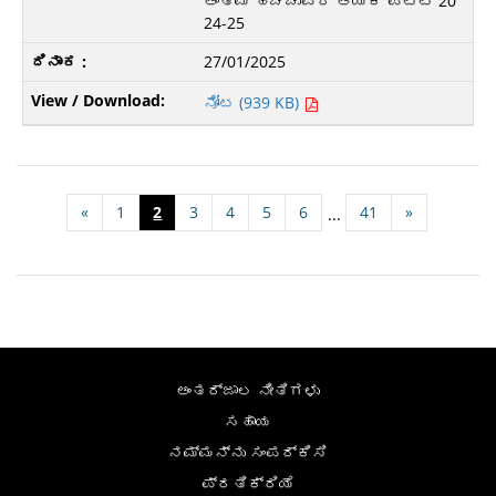
ಅಂತಿಮ ಹೆಚ್ಚುವರಿ ಆಯ್ಕೆ ಪಟ್ಟಿ 20
24-25
27/01/2025
ನೋಟ (939 KB)
«
1
2
3
4
5
6
41
»
...
ಅಂತರ್ಜಾಲ ನೀತಿಗಳು
ಸಹಾಯ
ನಮ್ಮನ್ನು ಸಂಪರ್ಕಿಸಿ
ಪ್ರತಿಕ್ರಿಯೆ