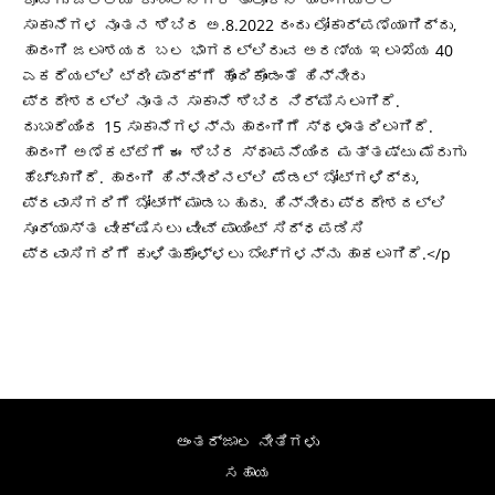
ಸಾಕಾನೆಗಳ ನೂತನ ಶಿಬಿರ ಅ.8.2022 ರಂದು ಲೋಕಾರ್ಪಣೆಯಾಗಿದ್ದು,
ಹಾರಂಗಿ ಜಲಾಶಯದ ಬಲ ಭಾಗದಲ್ಲಿರುವ ಅರಣ್ಯ ಇಲಾಖೆಯ 40
ಎಕರೆಯಲ್ಲಿ ಟ್ರೀ ಪಾರ್ಕ್ಗೆ ಹೊಂದಿಕೊಂಡಂತೆ ಹಿನ್ನೀರು
ಪ್ರದೇಶದಲ್ಲಿ ನೂತನ ಸಾಕಾನೆ ಶಿಬಿರ ನಿರ್ಮಿಸಲಾಗಿದೆ.
ದುಬಾರೆಯಿಂದ 15 ಸಾಕಾನೆಗಳನ್ನು ಹಾರಂಗಿಗೆ ಸ್ಥಳಾಂತರಿಲಾಗಿದೆ.
ಹಾರಂಗಿ ಅಣೆಕಟ್ಟೆಗೆ ಈ ಶಿಬಿರ ಸ್ಥಾಪನೆಯಿಂದ ಮತ್ತಷ್ಟು ಮೆರುಗು
ಹೆಚ್ಚಾಗಿದೆ. ಹಾರಂಗಿ ಹಿನ್ನೀರಿನಲ್ಲಿ ಪೆಡಲ್ ಬೋಟ್ಗಳಿದ್ದು,
ಪ್ರವಾಸಿಗರಿಗೆ ಬೋಟ್ಂಗ್ ಮಾಡಬಹುದು. ಹಿನ್ನೀರು ಪ್ರದೇಶದಲ್ಲಿ
ಸೂರ್ಯಾಸ್ತ ವೀಕ್ಷಿಸಲು ವೀವ್ ಪಾಯಿಂಟ್ ಸಿದ್ಧಪಡಿಸಿ
ಪ್ರವಾಸಿಗರಿಗೆ ಕುಳಿತುಕೊಳ್ಳಲು ಬೆಂಚ್ಗಳನ್ನು ಹಾಕಲಾಗಿದೆ.</p
ಅಂತರ್ಜಾಲ ನೀತಿಗಳು
ಸಹಾಯ