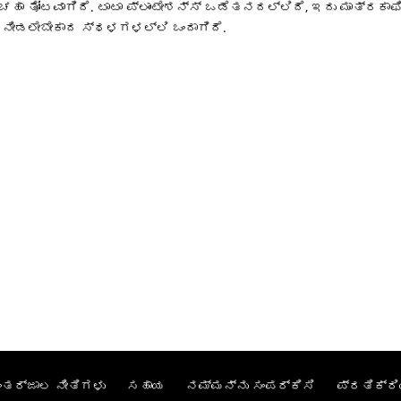
ಹಾ ತೋಟವಾಗಿದೆ. ಟಾಟಾ ಪ್ಲಾಂಟೇಶನ್ಸ್ ಒಡೆತನದಲ್ಲಿದೆ, ಇದು ಮಾತ್ರಕಾ
 ನೀಡಲೇಬೇಕಾದ ಸ್ಥಳಗಳಲ್ಲಿ ಒಂದಾಗಿದೆ.
ಂತರ್ಜಾಲ ನೀತಿಗಳು
ಸಹಾಯ
ನಮ್ಮನ್ನು ಸಂಪರ್ಕಿಸಿ
ಪ್ರತಿಕ್ರಿ