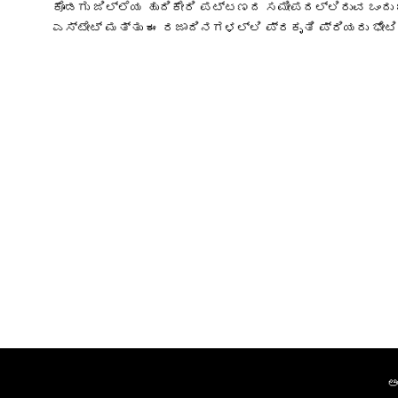
ಕೊಡಗು ಜಿಲ್ಲೆಯ ಹುದಿಕೇರಿ ಪಟ್ಟಣದ ಸಮೀಪದಲ್ಲಿರುವ ಒಂದು ಚ
ಎಸ್ಟೇಟ್ ಮತ್ತು ಈ ರಜಾದಿನಗಳಲ್ಲಿ ಪ್ರಕೃತಿ ಪ್ರಿಯರು ಭೇಟಿ
ಅ