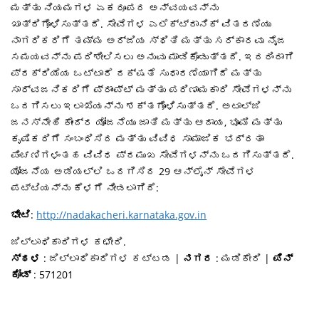
ಮತ್ತು ನಿಯಮಗಳ ಏಕರೂಪದ ಅನ್ವಯವನ್ನು
ಖಾತ್ರಿಗೊಳಿಸುತ್ತದೆ. ಸೇವೆಗಳ ಎಲೆಕ್ಟ್ರಾನಿಕ್ ವಿತರಣೆಯು
ನಾಗರಿಕರಿಗೆ ತಮ್ಮ ಅರ್ಜಿಯ ಸ್ಥಿತಿ ಮತ್ತು ಸರ್ಕಾರವು ನೈಜ
ಸಮಯವನ್ನು ಪರಿಶೀಲಿಸಲು ಅನುವು ಮಾಡಿಕೊಡುತ್ತದೆ. ಇದರಿಂದಾಗಿ
ಪ್ರಕ್ರಿಯೆಯ ಒಟ್ಟಾರೆ ದಕ್ಷತೆ ಸುಧಾರಣೆಯಾಗಿದೆ ಮತ್ತು
ಸಾರ್ವಜನಿಕರಿಗೆ ಪ್ರಾಂಪ್ಟ್ ಮತ್ತು ಪರಿಣಾಮಕಾರಿ ಸೇವೆಗಳನ್ನು
ಒದಗಿಸಲು ಇಲಾಖೆಯನ್ನು ಶಕ್ತಗೊಳಿಸುತ್ತದೆ. ಅಟಾಲ್ಜಿ
ಜನಸ್ನೇಹಿ ಕೇಂದ್ರ ಯೋಜನೆಯು ಜಾತಿ ಮತ್ತು ಆದಾಯ, ಭೂಮಿ ಮತ್ತು
ಕೃಷಿಕರಿಗೆ ಸಂಬಂಧಿಸಿದ ಮತ್ತು ವಿವಿಧ ಸಾಮಾಜಿಕ ಭದ್ರತಾ
ಪಿಂಚಣಿಗಳಂತಹ ವಿವಿಧ ಪ್ರಮುಖ ಸೇವೆಗಳನ್ನು ಒದಗಿಸುತ್ತದೆ.
ಯೋಜನೆಯ ಅಡಿಯಲ್ಲಿ ಒದಗಿಸಿದ 29 ಆನ್ಲೈನ್ ​​ಸೇವೆಗಳ
ಪಟ್ಟಿಯನ್ನು ಕೆಳಗೆ ನೀಡಲಾಗಿದೆ:
ಭೇಟಿ
:
http://nadakacheri.karnataka.gov.in
ಜಿಲ್ಲಾಧಿಕಾರಿಗಳ ಕಛೇರಿ.
ಸ್ಥಳ
: ಜಿಲ್ಲಾಧಿಕಾರಿಗಳ ಕಟ್ಟಡ |
ನಗರ
: ಮಡಿಕೇರಿ |
ಪಿನ್
ಕೋಡ್
: 571201