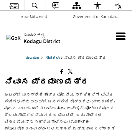
ಕರ್ನಾಟಕ ಸರ್ಕಾರ
Government of Karnataka
ಕೊಡಗು ಜಿಲ್ಲೆ
Kodagu District
ನಿವಾಸ ಪ್ರಮಾಣಪತ್ರ
ಮುಖಪುಟ
ಸೇವೆಗಳು
ನಿವಾಸ ಪ್ರಮಾಣಪತ್ರ
ಅಟಲ್ಜಿ ಜಾನಸ್ನೇಹಿ ಕೇಂದ್ರ ಯೋಜನೆಯು ನಾಗರಿಕರಿಗೆ ವಿವಿಧ
ಸೇವೆಗಳನ್ನು ಅಟಲ್ಜಿ ಜನಸ್ನೇಹಿ ಕೇಂದ್ರಗಳು (ನಾಡಕಚೇರಿ)
ಮೂಲಕ ಸುಲಭವಾಗಿ ತಲುಪಬಹುದು. ಆನ್ಲೈನ್ ​​ಪೋರ್ಟಲ್ ಮೂಲಕ
ಕೆಲವು ಸೇವೆಗಳನ್ನು ಸಹ ಲಭ್ಯವಿವೆ. ಇದು ಸೇವೆಗಳ
ವಿತರಣೆಯನ್ನು ಸಕ್ರಿಯಗೊಳಿಸಲು ಬ್ಯಾಕೆಂಡ್ಕಂ
ಪ್ಯೂಟರೀಕರಣವನ್ನು ಬಳಸುತ್ತದೆ ಮತ್ತು ಪಾರದರ್ಶಕತೆ