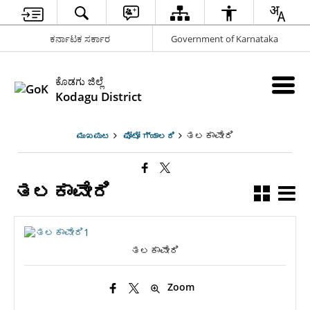
ಕರ್ನಾಟಕ ಸರ್ಕಾರ
Government of Karnataka
ಕೊಡಗು ಜಿಲ್ಲೆ
Kodagu District
ತಲಕಾವೇರಿ
ಮುಖಪುಟ
ಫೋಟೋ ಗ್ಯಾಲರಿ
ತಲಕಾವೇರಿ
ತಲಕಾವೇರಿ
Zoom