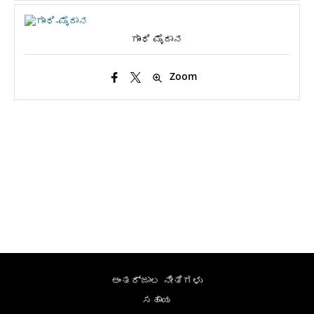
ಗಾಂಧಿ ಮೈದಾನ
Zoom
ಅಂತರ್ಜಾಲ ನೀತಿಗಳು
ಸಹಾಯ