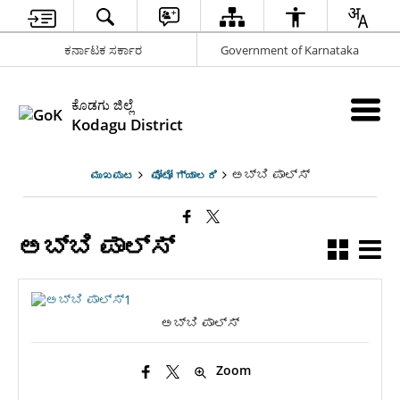
ಕರ್ನಾಟಕ ಸರ್ಕಾರ
Government of Karnataka
ಕೊಡಗು ಜಿಲ್ಲೆ
Kodagu District
ಅಬ್ಬಿ ಪಾಲ್ಸ್
ಮುಖಪುಟ
ಫೋಟೋ ಗ್ಯಾಲರಿ
ಅಬ್ಬಿ ಪಾಲ್ಸ್
ಅಬ್ಬಿ ಪಾಲ್ಸ್
Zoom