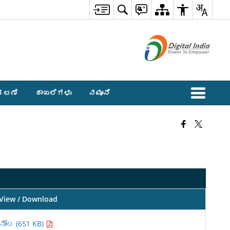
ಕಟಣೆ
ದಾಖಲೆಗಳು
ನಮೂನೆ
View / Download
ನೋಟ (651 KB)