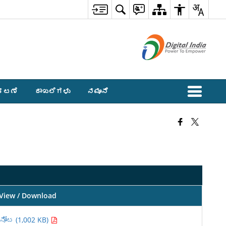
ಕಟಣೆ
ದಾಖಲೆಗಳು
ನಮೂನೆ
View / Download
ನೋಟ (1,002 KB)