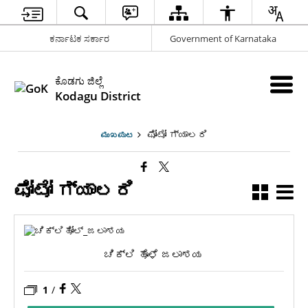
ಕರ್ನಾಟಕ ಸರ್ಕಾರ
Government of Karnataka
ಕೊಡಗು ಜಿಲ್ಲೆ
Kodagu District
ಫೋಟೋ ಗ್ಯಾಲರಿ
ಮುಖಪುಟ
ಫೋಟೋ ಗ್ಯಾಲರಿ
ಚಿಕ್ಲಿ ಹೊಳೆ ಜಲಾಶಯ
1
/