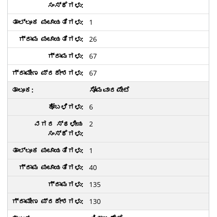
1
26
67
67
ಸೋಮವಾರಪೇಟೆ
6
2
1
40
135
130