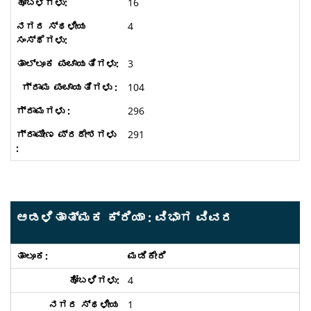
16
4
3
104
296
291
ಆಡಳಿತಾತ್ಮಕ ಕ್ರಿಯಾ : ವಿಭಾಗ ವಿವರ
ಮಡಿಕೇರಿ
4
1