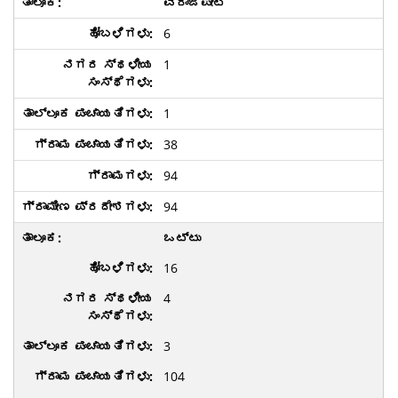
ವಿರಾಜಪೇಟೆ
6
1
1
38
94
94
ಒಟ್ಟು
16
4
3
104