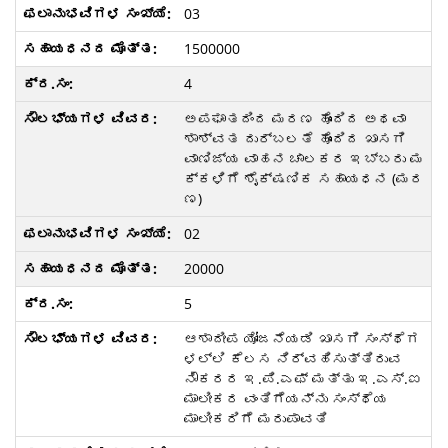
03
1500000
4
ಅಪಘಾತದಿಂದ ಮರಣ ಹೊಂದಿದ ಅಥವಾ
ಶಾಶ್ವತ ದುರ್ಬಲತೆ ಹೊಂದಿದ ಖಾಸಗಿ
ವಾಣಿಜ್ಯ ವಾಹನ ಚಾಲಕರ ಇಬ್ಬರು ಮ
ಕ್ಕಳಿಗೆ ಶೈಕ್ಷಣಿಕ ಸಹಾಯಧನ (ಮರ
ಣ)
02
20000
5
ಆಶಾದೀಪ ಯೋಜನೆಯಡಿ ಖಾಸಗಿ ಸಂಸ್ಥೆಗ
ಳಲ್ಲಿ ಕೆಲಸ ನಿರ್ವಹಿಸುತ್ತಿರುವ
ನೌಕರರ ಇ.ಪಿ.ಎಫ್ ಮತ್ತು ಇ.ಎಸ್.ಐ
ಮಾಲೀಕರ ವಂತಿಗೆಯನ್ನು ಸಂಸ್ಥೆಯ
ಮಾಲೀಕರಿಗೆ ಮರುಪಾವತಿ