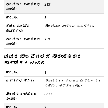
2431
5
ನೋಂದಣಿಯಾದ ವಾಣಿಜ್ಯ ಸಂಸ್ಥೆಗಳು
912
ವಿವಿಧ ಯೋಜನೆಗಳಡಿ ನೋಂದಾಯಿತರಾದ
ಕಾರ್ಮಿಕರ ವಿವರ
1
ನೋಂದಾಯಿತರಾದ ಕಟ್ಟಡ ಮತ್ತು ಇತರೆ
ನಿರ್ಮಾಣ ಕಾರ್ಮಿಕರು/td>
8833
2