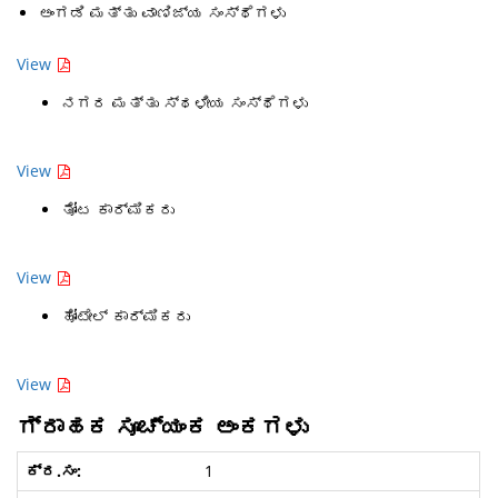
ಅಂಗಡಿ ಮತ್ತು ವಾಣಿಜ್ಯ ಸಂಸ್ಥೆಗಳು
View
ನಗರ ಮತ್ತು ಸ್ಥಳೀಯ ಸಂಸ್ಥೆಗಳು
View
ತೋಟ ಕಾರ್ಮಿಕರು
View
ಹೋಟೇಲ್ ಕಾರ್ಮಿಕರು
View
ಗ್ರಾಹಕ ಸೂಚ್ಯಂಕ ಅಂಕಗಳು
1