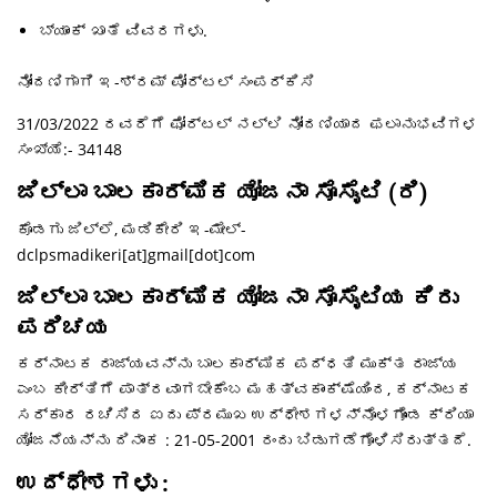
ಬ್ಯಾಂಕ್ ಖಾತೆ ವಿವರಗಳು.
ನೋಂದಣಿಗಾಗಿ ಇ-ಶ್ರಮ್ ಪೋರ್ಟಲ್ ಸಂಪರ್ಕಿಸಿ
31/03/2022 ರವರೆಗೆ ಫೋರ್ಟಲ್ ನಲ್ಲಿ ನೋಂದಣಿಯಾದ ಫಲಾನುಭವಿಗಳ
ಸಂಖ್ಯೆ:- 34148
ಜಿಲ್ಲಾ ಬಾಲಕಾರ್ಮಿಕ ಯೋಜನಾ ಸೊಸೈಟಿ (ರಿ)
ಕೊಡಗು ಜಿಲ್ಲೆ, ಮಡಿಕೇರಿ ಇ-ಮೇಲ್-
dclpsmadikeri[at]gmail[dot]com
ಜಿಲ್ಲಾ ಬಾಲಕಾರ್ಮಿಕ ಯೋಜನಾ ಸೊಸೈಟಿಯ ಕಿರು
ಪರಿಚಯ
ಕರ್ನಾಟಕ ರಾಜ್ಯವನ್ನು ಬಾಲಕಾರ್ಮಿಕ ಪದ್ಧತಿ ಮುಕ್ತ ರಾಜ್ಯ
ಎಂಬ ಕೀರ್ತಿಗೆ ಪಾತ್ರವಾಗಬೇಕೆಂಬ ಮಹತ್ವಕಾಂಕ್ಷೆಯಿಂದ, ಕರ್ನಾಟಕ
ಸರ್ಕಾರ ರಚಿಸಿದ ಐದು ಪ್ರಮುಖ ಉದ್ಧೇಶಗಳನ್ನೊಳಗೊಂಡ ಕ್ರಿಯಾ
ಯೋಜನೆಯನ್ನು ದಿನಾಂಕ : 21-05-2001 ರಂದು ಬಿಡುಗಡೆಗೊಳಿಸಿರುತ್ತದೆ.
ಉದ್ಧೇಶಗಳು :