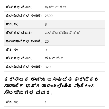
ಬೂಸ್ಟರ್ ಕಿಟ್
2500
8
ಎಲೆಕ್ಟ್ರಿಷೀಯನ್ ಕಿಟ್
20
9
ಮೇಸನ್ ಕಿಟ್
320
ಕರ್ನಾಟಕ ರಾಜ್ಯ ಅಸಂಘಟಿತ ಕಾರ್ಮಿಕರ
ಸಾಮಾಜಿಕ ಭದ್ರತಾ ಮಂಡಳಿಯಿಂದ ನೀಡಿರುವ
ಸೌಲಭ್ಯಗಳ ವಿವರ.
1