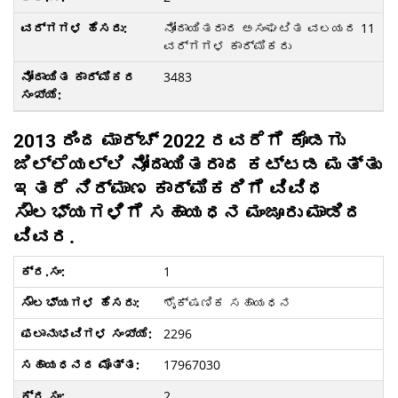
ನೋಂದಾಯಿತರಾದ ಅಸಂಘಟಿತ ವಲಯದ 11
ವರ್ಗಗಳ ಕಾರ್ಮಿಕರು
3483
2013 ರಿಂದ ಮಾರ್ಚ್ 2022 ರವರೆಗೆ ಕೊಡಗು
ಜಿಲ್ಲೆಯಲ್ಲಿ ನೋಂದಾಯಿತರಾದ ಕಟ್ಟಡ ಮತ್ತು
ಇತರೆ ನಿರ್ಮಾಣ ಕಾರ್ಮಿಕರಿಗೆ ವಿವಿಧ
ಸೌಲಭ್ಯಗಳಿಗೆ ಸಹಾಯಧನ ಮಂಜೂರು ಮಾಡಿದ
ವಿವರ.
1
ಶೈಕ್ಷಣಿಕ ಸಹಾಯಧನ
2296
17967030
2