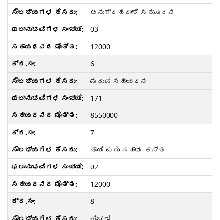
ಅನುಗ್ರಹರಾಶಿ ಸಹಾಯಧನ
03
12000
6
ಮದುವೆ ಸಹಾಯಧನ
171
8550000
7
ತಾಯಿ ಮಗು ಸಹಾಯ ಹಸ್ತ
02
12000
8
ಪಿಂಚಣಿ