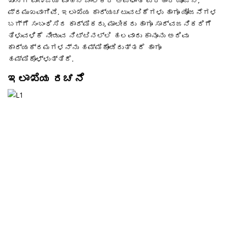
ಖಾಸಗಿ ವಾಣಿಜ್ಯ ವಾಹನ ಚಾಲಕರ ಅಪಘಾತ ಪರಿಹಾರ ಯೋಜನೆ,
ಪ್ರಮುಖವಾಗಿವೆ. ಇಲಾಖೆಯ ಕಾರ್ಯಚಟುವಟಿಕೆಗಳು ಹಾಗೂ ಯೋಜನೆಗಳ
ಬಗ್ಗೆ ಸಂಬಂಧಿಸಿದ ಕಾರ್ಮಿಕರು, ಮಾಲೀಕರು ಹಾಗೂ ಸಾರ್ವಜನಿಕರಿಗೆ
ತಿಳುವಳಿಕೆ ನೀಡುವ ನಿಟ್ಟಿನಲ್ಲಿ ಹಲವಾರು ಕಾನೂನು ಅರಿವು
ಕಾರ್ಯಕ್ರಮಗಳನ್ನು ಹಮ್ಮಿಕೊಂಡಿರುತ್ತದೆ ಹಾಗೂ
ಹಮ್ಮಿಕೊಳ್ಳುತ್ತಿದೆ.
ಇಲಾಖೆಯ ರಚನೆ