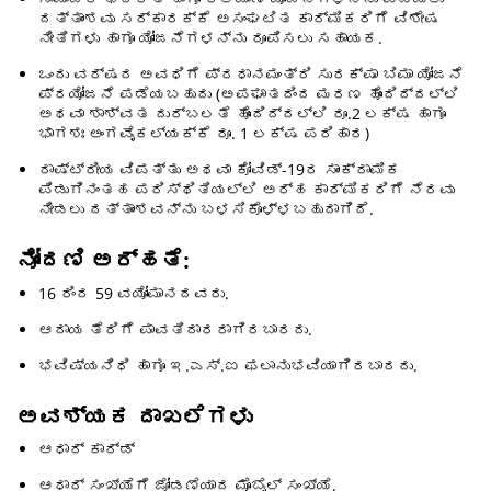
ದತ್ತಾಂಶವು ಸರ್ಕಾರಕ್ಕೆ ಅಸಂಘಟಿತ ಕಾರ್ಮಿಕರಿಗೆ ವಿಶೇಷ
ನೀತಿಗಳು ಹಾಗೂ ಯೋಜನೆಗಳನ್ನು ರೂಪಿಸಲು ಸಹಾಯಕ.
ಒಂದು ವರ್ಷದ ಅವಧಿಗೆ ಪ್ರಧಾನಮಂತ್ರಿ ಸುರಕ್ಷಾ ಬಿಮಾ ಯೋಜನೆ
ಪ್ರಯೋಜನೆ ಪಡೆಯಬಹುದು (ಅಪಘಾತದಿಂದ ಮರಣ ಹೊಂದಿದ್ದಲ್ಲಿ
ಅಥವಾ ಶಾಶ್ವತ ದುರ್ಬಲತೆ ಹೊಂದಿದ್ದಲ್ಲಿ ರೂ.2 ಲಕ್ಷ ಹಾಗೂ
ಭಾಗಶಃ ಅಂಗವೈಕಲ್ಯಕ್ಕೆ ರೂ. 1 ಲಕ್ಷ ಪರಿಹಾರ)
ರಾಷ್ಟ್ರೀಯ ವಿಪತ್ತು ಅಥವಾ ಕೋವಿಡ್-19ರ ಸಾಂಕ್ರಾಮಿಕ
ಪಿಡುಗಿನಂತಹ ಪರಿಸ್ಥಿತಿಯಲ್ಲಿ ಅರ್ಹ ಕಾರ್ಮಿಕರಿಗೆ ನೆರವು
ನೀಡಲು ದತ್ತಾಂಶವನ್ನು ಬಳಸಿಕೊಳ್ಳಬಹುದಾಗಿದೆ.
ನೋಂದಣಿ ಅರ್ಹತೆ:
16 ರಿಂದ 59 ವಯೋಮಾನದವರು.
ಆದಾಯ ತೆರಿಗೆ ಪಾವತಿದಾರರಾಗಿರಬಾರದು.
ಭವಿಷ್ಯನಿಧಿ ಹಾಗೂ ಇ.ಎಸ್.ಐ ಫಲಾನುಭವಿಯಾಗಿರಬಾರದು.
ಅವಶ್ಯಕ ದಾಖಲೆಗಳು
ಆಧಾರ್ ಕಾರ್ಡ್
ಆಧಾರ್ ಸಂಖ್ಯೆಗೆ ಜೋಡಣೆಯಾದ ಮೊಬೈಲ್ ಸಂಖ್ಯೆ.