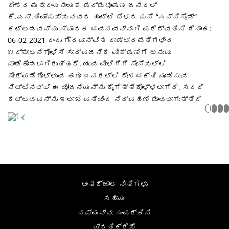
ದೇಶದ ಮಹಾದಂಡನಾಯಕ ಪದ್ಮಭೂಷಣ ಜನರಲ್
ಕೆ.ಎಸ್.ತಿಮ್ಮಯ್ಯನವರ ಹುಟ್ಟಿ ಬೆಳದ ಮನೆ “ಸನ್ನಿಸೈಡ್“
ಕಟ್ಟಡವನ್ನು ಸ್ಮಾರಕ ಭವನವನ್ನಾಗಿ ಪರಿರ್ವತಿಸಿ ದಿನಾಂಕ:
06-02-2021 ರಂದು ಗೌರವಾನ್ವಿತ ರಾಷ್ಟ್ರಪತಿಗಳಿಂದ
ಉದ್ಘಾಟನೆಗೊಳಿಸಿ ಸಾರ್ವಜನಿಕ ವೀಕ್ಷಣೆಗೆ ಅನುವು
ಮಾಡಿಕೊಡಲಾಗಿರುತ್ತದೆ. ಯುವ ಪೀಳಿಗೆಗೆ ಸೇನೆಯಲ್ಲಿ
ಸೇರ್ಪಡೆಗೊಳ್ಳುವ ಹಾಗೂ ಜನರಲ್ಲಿ ದೇಶಭಕ್ತಿ ಮೂಡಿಸುವ
ನಿಟ್ಟಿನಲ್ಲಿ ಈ ಯೋಜನೆಯನ್ನು ಕೈಗೆತ್ತಿಕೊಳ್ಳಲಾಗಿದೆ. ಸದರಿ
ಕಟ್ಟಡವನ್ನು ಇಲಾಖೆ ವತಿಯಿಂದ ನಿರ್ವಹಣೆ ಮಾಡಲಾಗುತ್ತಿದೆ
ಅಂತರ್ಜಾಲ ನೀತಿಗಳು
ಸಹಾಯ
ನಮ್ಮನ್ನು ಸಂಪರ್ಕಿಸಿ
ಪ್ರತಿಕ್ರಿಯೆ